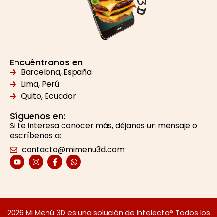
Encuéntranos en
Barcelona, España
Lima, Perú
Quito, Ecuador
Síguenos en:
Si te interesa conocer más, déjanos un mensaje o
escríbenos a:
contacto@mimenu3d.com
Y
I
F
W
o
n
a
h
u
s
c
a
t
t
e
t
u
a
b
s
b
g
o
a
e
r
o
p
a
k
p
2026 Mi Menú 3D es una solución de
Intelecta®
Todos los
m
-