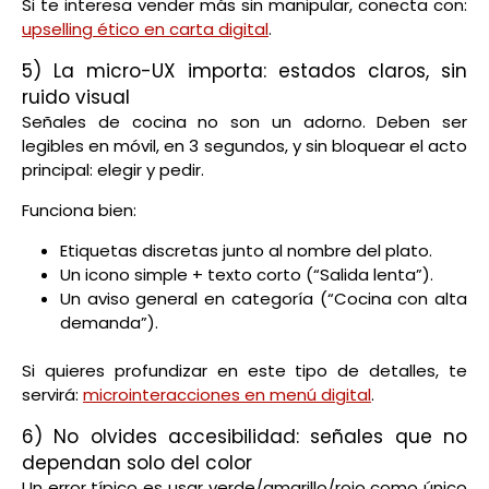
Si te interesa vender más sin manipular, conecta con:
upselling ético en carta digital
.
5) La micro-UX importa: estados claros, sin
ruido visual
Señales de cocina no son un adorno. Deben ser
legibles en móvil, en 3 segundos, y sin bloquear el acto
principal: elegir y pedir.
Funciona bien:
Etiquetas discretas junto al nombre del plato.
Un icono simple + texto corto (“Salida lenta”).
Un aviso general en categoría (“Cocina con alta
demanda”).
Si quieres profundizar en este tipo de detalles, te
servirá:
microinteracciones en menú digital
.
6) No olvides accesibilidad: señales que no
dependan solo del color
Un error típico es usar verde/amarillo/rojo como único